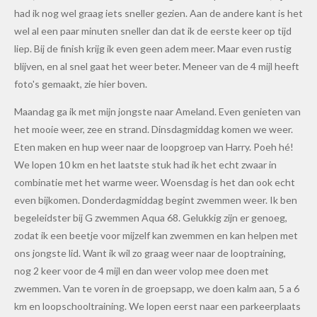
had ik nog wel graag iets sneller gezien. Aan de andere kant is het
wel al een paar minuten sneller dan dat ik de eerste keer op tijd
liep. Bij de finish krijg ik even geen adem meer. Maar even rustig
blijven, en al snel gaat het weer beter. Meneer van de 4 mijl heeft
foto's gemaakt, zie hier boven.
Maandag ga ik met mijn jongste naar Ameland. Even genieten van
het mooie weer, zee en strand. Dinsdagmiddag komen we weer.
Eten maken en hup weer naar de loopgroep van Harry. Poeh hé!
We lopen 10 km en het laatste stuk had ik het echt zwaar in
combinatie met het warme weer. Woensdag is het dan ook echt
even bijkomen. Donderdagmiddag begint zwemmen weer. Ik ben
begeleidster bij G zwemmen Aqua 68. Gelukkig zijn er genoeg,
zodat ik een beetje voor mijzelf kan zwemmen en kan helpen met
ons jongste lid. Want ik wil zo graag weer naar de looptraining,
nog 2 keer voor de 4 mijl en dan weer volop mee doen met
zwemmen. Van te voren in de groepsapp, we doen kalm aan, 5 a 6
km en loopschooltraining. We lopen eerst naar een parkeerplaats