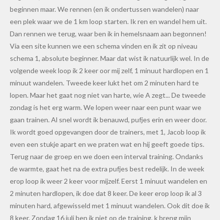
beginnen maar. We rennen (en ik ondertussen wandelen) naar
een plek waar we de 1 km loop starten. Ik ren en wandel hem uit.
Dan rennen we terug, waar ben ik in hemelsnaam aan begonnen!
Via een site kunnen we een schema vinden en ik zit op niveau
schema 1, absolute beginner. Maar dat wist ik natuurlijk wel. In de
volgende week loop ik 2 keer oor mij zelf, 1 minuut hardlopen en 1
minuut wandelen. Tweede keer lukt het om 2 minuten hard te
lopen. Maar het gaat nog niet van harte, wie A zegt... De tweede
zondag is het erg warm. We lopen weer naar een punt waar we
gaan trainen. Al snel wordt ik benauwd, pufjes erin en weer door.
Ik wordt goed opgevangen door de trainers, met 1, Jacob loop ik
even een stukje apart en we praten wat en hij geeft goede tips.
Terug naar de groep en we doen een interval training. Ondanks
de warmte, gaat het na de extra pufjes best redelijk. In de week
erop loop ik weer 2 keer voor mijzelf. Eerst 1 minuut wandelen en
2 minuten hardlopen, ik doe dat 8 keer. De keer erop loop ik al 3
minuten hard, afgewisseld met 1 minuut wandelen. Ook dit doe ik
8 keer. Zondag 16 juli ben ik niet op de training, k breng mijn