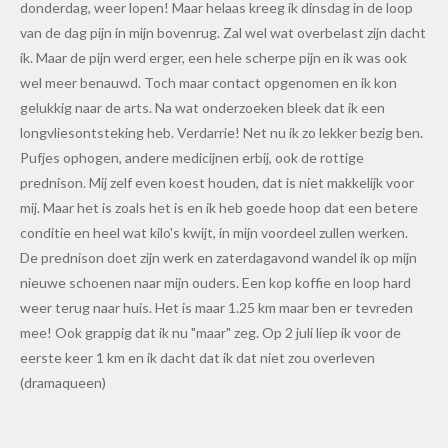
donderdag, weer lopen! Maar helaas kreeg ik dinsdag in de loop
van de dag pijn in mijn bovenrug. Zal wel wat overbelast zijn dacht
ik. Maar de pijn werd erger, een hele scherpe pijn en ik was ook
wel meer benauwd. Toch maar contact opgenomen en ik kon
gelukkig naar de arts. Na wat onderzoeken bleek dat ik een
longvliesontsteking heb. Verdarrie! Net nu ik zo lekker bezig ben.
Pufjes ophogen, andere medicijnen erbij, ook de rottige
prednison. Mij zelf even koest houden, dat is niet makkelijk voor
mij. Maar het is zoals het is en ik heb goede hoop dat een betere
conditie en heel wat kilo's kwijt, in mijn voordeel zullen werken.
De prednison doet zijn werk en zaterdagavond wandel ik op mijn
nieuwe schoenen naar mijn ouders. Een kop koffie en loop hard
weer terug naar huis. Het is maar 1.25 km maar ben er tevreden
mee! Ook grappig dat ik nu "maar" zeg. Op 2 juli liep ik voor de
eerste keer 1 km en ik dacht dat ik dat niet zou overleven
(dramaqueen)