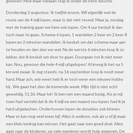
gewoon! Moe maar voldaan stap ik onder de hete douche.
Donderdag 3 augustus: Ik twijfel enorm. Wil eigenlijk wel de
route van de 4 mijl lopen, maar is dat niet teveel. Maar ja, zondag
met de training gaan we hem ook lopen. Om 4 uur besluit ik dan
toch maar te gaan. Schema 6 lopen, 1 wandelen 2 keer en 2 keer 8
lopen en 2 minuten wandelen. Ik besluit om dat schema maar aan
te houden en dan zien we wel. Na de eerste 6 minuten loop ik zo
lekker, dat ik besluit om door te gaan. Doorgaan tot ik niet meer
kan. Nou, gewoon die hele 4 mijl uitgelopen! Al kreeg ik het na 5
km wel zwaar. Ik zeg steeds: na 16 september loop ik nooit meer
hard. Maar ach, wie weet heb ik er toch weer een nieuwe hobby
bij . We gaan het zien de komende week. Mijn tijd is niet echt
geweldig, 51.36. Maar hé! Ik ben net een maand bezig, Als je mij
toen had verteld dat ik de 4 mijl na een maand zou lopen, had ik je
hard uitgelachen. Ondertussen lopen de donaties ook binnen.
Maar er kan nog veel meer bij! Alles is welkom, ook als u of jij maar
een klein bedrag kan missen. Het gaat naar een goed doel. Alles
gaat naar de kinderen, op vele manieren wordt hulp gegeven. De