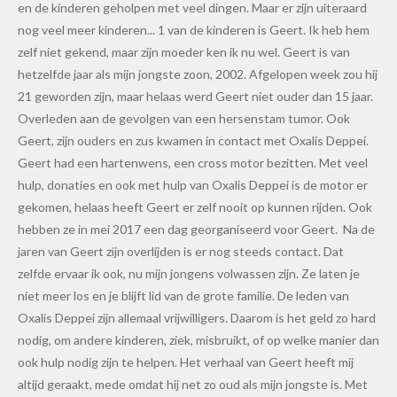
en de kinderen geholpen met veel dingen. Maar er zijn uiteraard
nog veel meer kinderen... 1 van de kinderen is Geert. Ik heb hem
zelf niet gekend, maar zijn moeder ken ik nu wel. Geert is van
hetzelfde jaar als mijn jongste zoon, 2002. Afgelopen week zou hij
21 geworden zijn, maar helaas werd Geert niet ouder dan 15 jaar.
Overleden aan de gevolgen van een hersenstam tumor. Ook
Geert, zijn ouders en zus kwamen in contact met Oxalis Deppei.
Geert had een hartenwens, een cross motor bezitten. Met veel
hulp, donaties en ook met hulp van Oxalis Deppei is de motor er
gekomen, helaas heeft Geert er zelf nooit op kunnen rijden. Ook
hebben ze in mei 2017 een dag georganiseerd voor Geert. Na de
jaren van Geert zijn overlijden is er nog steeds contact. Dat
zelfde ervaar ik ook, nu mijn jongens volwassen zijn. Ze laten je
niet meer los en je blijft lid van de grote familie. De leden van
Oxalis Deppei zijn allemaal vrijwilligers. Daarom is het geld zo hard
nodig, om andere kinderen, ziek, misbruikt, of op welke manier dan
ook hulp nodig zijn te helpen. Het verhaal van Geert heeft mij
altijd geraakt, mede omdat hij net zo oud als mijn jongste is. Met