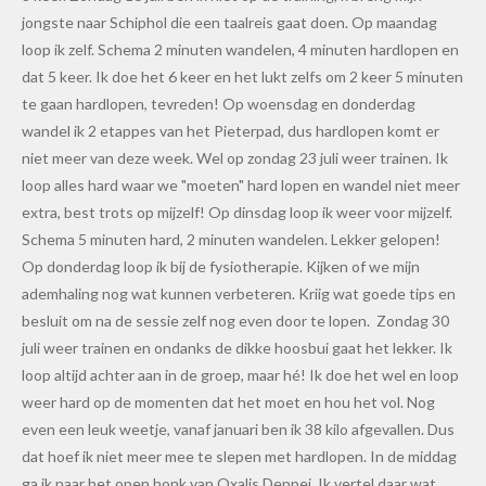
jongste naar Schiphol die een taalreis gaat doen. Op maandag
loop ik zelf. Schema 2 minuten wandelen, 4 minuten hardlopen en
dat 5 keer. Ik doe het 6 keer en het lukt zelfs om 2 keer 5 minuten
te gaan hardlopen, tevreden! Op woensdag en donderdag
wandel ik 2 etappes van het Pieterpad, dus hardlopen komt er
niet meer van deze week. Wel op zondag 23 juli weer trainen. Ik
loop alles hard waar we "moeten" hard lopen en wandel niet meer
extra, best trots op mijzelf! Op dinsdag loop ik weer voor mijzelf.
Schema 5 minuten hard, 2 minuten wandelen. Lekker gelopen!
Op donderdag loop ik bij de fysiotherapie. Kijken of we mijn
ademhaling nog wat kunnen verbeteren. Kriig wat goede tips en
besluit om na de sessie zelf nog even door te lopen. Zondag 30
juli weer trainen en ondanks de dikke hoosbui gaat het lekker. Ik
loop altijd achter aan in de groep, maar hé! Ik doe het wel en loop
weer hard op de momenten dat het moet en hou het vol. Nog
even een leuk weetje, vanaf januari ben ik 38 kilo afgevallen. Dus
dat hoef ik niet meer mee te slepen met hardlopen. In de middag
ga ik naar het open honk van Oxalis Deppei. Ik vertel daar wat