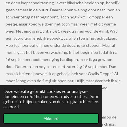
en doen loopschooltraining, levert hilarische beelden op, hopelijk
geen camera in de buurt. Daarna lopen we nog door naar Loon en
zo weer terug naar beginpunt. Toch nog 7 km. Ik mopper een
beetje, maar goed we doen het toch maar weer, met dit warme
weer. Het eind is in zicht, nog 1 week trainen voor de 4 mijl. Wat
een vooruitgang heb ik geboekt. Ja, af en toe is het echt afzien.
Heb ik amper puf om nog onder de douche te stappen. Maar al
met al gaat het boven verwachting. In het begin riep ik dat ik na
16 september nooit meer ging hardlopen, maar ik ga gewoon
door. Doneren kan nog tot en met zaterdag 16 september. Dan
maak ik bekend hoeveel ik opgehaald heb voor Oxalis Deppei. Al
moet ik nog even de 4 mijl uitlopen natuurlijk, maar daar heb ik alle
vertrouwen in! Doen mensen, doen! Het geld wordt goed
Deze website gebruikt cookies voor analyse-
besteed!
doeleinden en/of het tonen van advertenties. Door
gebruik te blijven maken van de site gaat u hiermee
akkoord.
Nog een leuk nieuwtje: volgende week komt mijn verhaal op de
Akkoord
Unive website, samen met 2 andere deelnemers van de clinics.