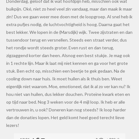
Donderdag, geloof dat ik wat hoofdpijn heb, misschien ook wat
buikpijn. Oké, niet zo heel veel zin vandaag, maar dan maak ik maar
zin! Dus we gaan weer mee doen met de loopgroep. Al snel heb ik
extra pufjes nodig, de luchtvochtigheid is hoog. Daarna gaat het
best lekker. We lopen in de (Marsdijk) wijk. Twee zijstraten en dan
tussendoor terug en versnellen. Steeds een straat verder, dus
het rondje wordt steeds groter. Even rust en dan terug,
zigzaggend korter dan heen. Alsnog een best stukje. Je mag ook
in 1 rechte lijn. Maar ik laat mij niet kennen en ga voor het grote
stuk. Ben echt op, misschien een beetje te gek gedaan. Na de
cooling down naar huis. Ik moet huilen als ik thuis ben. Weet
eigenlijk niet waarom. Moe, emotioneel, dat ik al zo ver kan nu? Ik
hou niet van huilen, dus lekker douchen. Proteïne kwark eten en
op tijd naar bed. Nog 3 weken voor de 4 mijl loop. Ik heb er alle
vertrouwen in, u ook? Doneren kan nog steeds? Ik loop harder
dan de donaties lopen. Het geld komt heel goed terecht lieve
lezers!