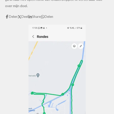
over mijn doel.
Delen
Deel
Share
Delen