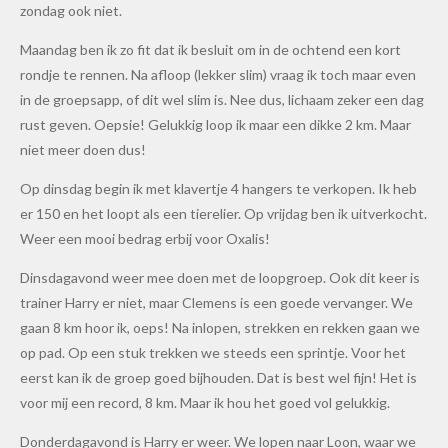
zondag ook niet.
Maandag ben ik zo fit dat ik besluit om in de ochtend een kort
rondje te rennen. Na afloop (lekker slim) vraag ik toch maar even
in de groepsapp, of dit wel slim is. Nee dus, lichaam zeker een dag
rust geven. Oepsie! Gelukkig loop ik maar een dikke 2 km. Maar
niet meer doen dus!
Op dinsdag begin ik met klavertje 4 hangers te verkopen. Ik heb
er 150 en het loopt als een tierelier. Op vrijdag ben ik uitverkocht.
Weer een mooi bedrag erbij voor Oxalis!
Dinsdagavond weer mee doen met de loopgroep. Ook dit keer is
trainer Harry er niet, maar Clemens is een goede vervanger. We
gaan 8 km hoor ik, oeps! Na inlopen, strekken en rekken gaan we
op pad. Op een stuk trekken we steeds een sprintje. Voor het
eerst kan ik de groep goed bijhouden. Dat is best wel fijn! Het is
voor mij een record, 8 km. Maar ik hou het goed vol gelukkig.
Donderdagavond is Harry er weer. We lopen naar Loon, waar we