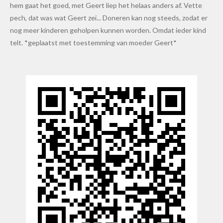
hem gaat het goed, met Geert liep het helaas anders af. Vette
pech, dat was wat Geert zei... Doneren kan nog steeds, zodat er
nog meer kinderen geholpen kunnen worden. Omdat ieder kind
telt. *geplaatst met toestemming van moeder Geert*